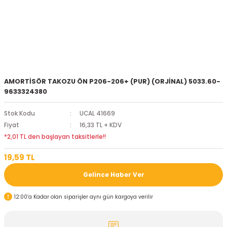
AMORTİSÖR TAKOZU ÖN P206-206+ (PUR) (ORJİNAL) 5033.60-
9633324380
Stok Kodu
UCAL 41669
Fiyat
16,33 TL + KDV
*2,01 TL den başlayan taksitlerle!!
19,59 TL
Gelince Haber Ver
12:00’a Kadar olan siparişler aynı gün kargoya verilir