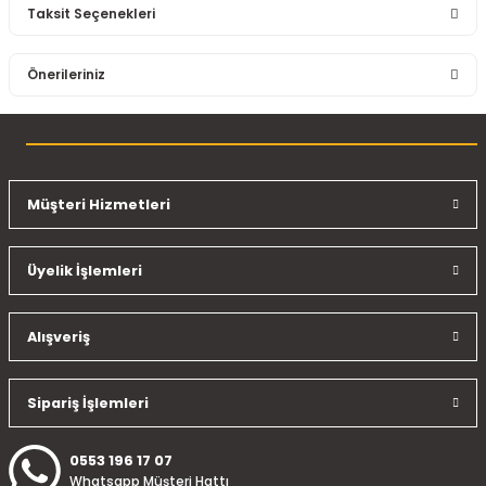
Taksit Seçenekleri
Bu ürüne ilk yorumu siz yapın!
Önerileriniz
Yorum Yaz
Bu ürünün fiyat bilgisi, resim, ürün açıklamalarında ve diğer
konularda yetersiz gördüğünüz noktaları öneri formunu
kullanarak tarafımıza iletebilirsiniz.
Görüş ve önerileriniz için teşekkür ederiz.
Müşteri Hizmetleri
Ürün resmi kalitesiz, bozuk veya görüntülenemiyor.
Üyelik İşlemleri
Ürün açıklamasında eksik bilgiler bulunuyor.
Ürün bilgilerinde hatalar bulunuyor.
Ürün fiyatı diğer sitelerden daha pahalı.
Alışveriş
Bu ürüne benzer farklı alternatifler olmalı.
Sipariş İşlemleri
0553 196 17 07
Whatsapp Müşteri Hattı