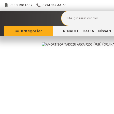
0553 196 17 07
0224 342 44 77
Kategoriler
RENAULT
DACİA
NİSSAN