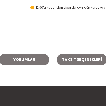
12:00’a Kadar olan siparişler aynı gün kargoya ver
YORUMLAR
TAKSIT SEÇENEKLERI
onularda yetersiz gördüğünüz noktaları öneri formunu kullanarak tarafımı
Bu ürüne ilk yorumu siz yapın!