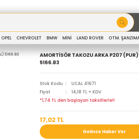
OPEL
CHEVROLET
BMW
MİNİ
LAND ROVER
OTM. ŞANZIM
AMORTİSÖR TAKOZU ARKA P207 (PUR)
5166.83
Stok Kodu
UCAL 41671
Fiyat
14,18 TL + KDV
*1,74 TL den başlayan taksitlerle!!
17,02 TL
Gelince Haber Ver