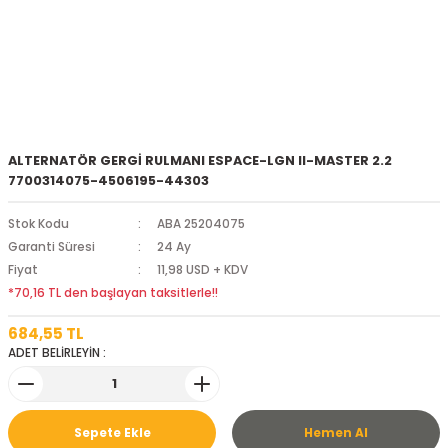
ALTERNATÖR GERGİ RULMANI ESPACE-LGN II-MASTER 2.2
7700314075-4506195-44303
Stok Kodu
ABA 25204075
Garanti Süresi
24 Ay
Fiyat
11,98 USD + KDV
*70,16 TL den başlayan taksitlerle!!
684,55 TL
ADET BELİRLEYİN :
Sepete Ekle
Hemen Al