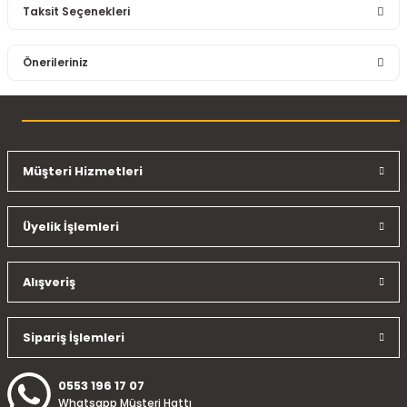
Taksit Seçenekleri
Bu ürüne ilk yorumu siz yapın!
Önerileriniz
Yorum Yaz
Bu ürünün fiyat bilgisi, resim, ürün açıklamalarında ve diğer
konularda yetersiz gördüğünüz noktaları öneri formunu
kullanarak tarafımıza iletebilirsiniz.
Görüş ve önerileriniz için teşekkür ederiz.
Müşteri Hizmetleri
Ürün resmi kalitesiz, bozuk veya görüntülenemiyor.
Üyelik İşlemleri
Ürün açıklamasında eksik bilgiler bulunuyor.
Ürün bilgilerinde hatalar bulunuyor.
Ürün fiyatı diğer sitelerden daha pahalı.
Alışveriş
Bu ürüne benzer farklı alternatifler olmalı.
Sipariş İşlemleri
0553 196 17 07
Whatsapp Müşteri Hattı