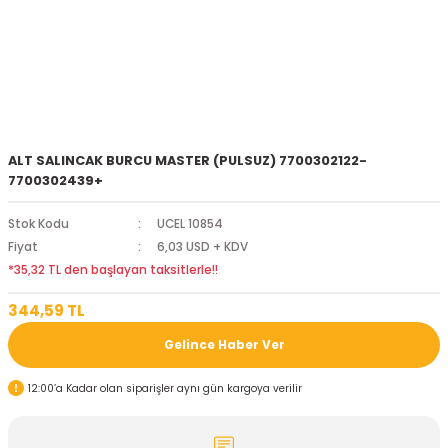
ALT SALINCAK BURCU MASTER (PULSUZ) 7700302122-
7700302439+
Stok Kodu
UCEL 10854
Fiyat
6,03 USD + KDV
*35,32 TL den başlayan taksitlerle!!
344,59 TL
Gelince Haber Ver
12:00’a Kadar olan siparişler aynı gün kargoya verilir