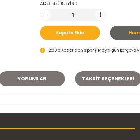
ADET BELİRLEYİN :
Sepete Ekle
Heme
12:00’a Kadar olan siparişler aynı gün kargoya ver
YORUMLAR
TAKSIT SEÇENEKLERI
onularda yetersiz gördüğünüz noktaları öneri formunu kullanarak tarafımı
Bu ürüne ilk yorumu siz yapın!