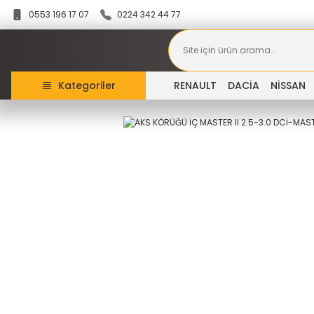
0553 196 17 07
0224 342 44 77
Kategoriler
RENAULT
DACİA
NİSSAN