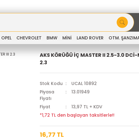
OPEL
CHEVROLET
BMW
MİNİ
LAND ROVER
OTM. ŞANZIM
AKS KÖRÜĞÜ İÇ MASTER II 2.5-3.0 DCİ-
2.3
Stok Kodu
UCAL 10892
Piyasa
13.01949
Fiyatı
Fiyat
13,97 TL + KDV
*1,72 TL den başlayan taksitlerle!!
16,77 TL